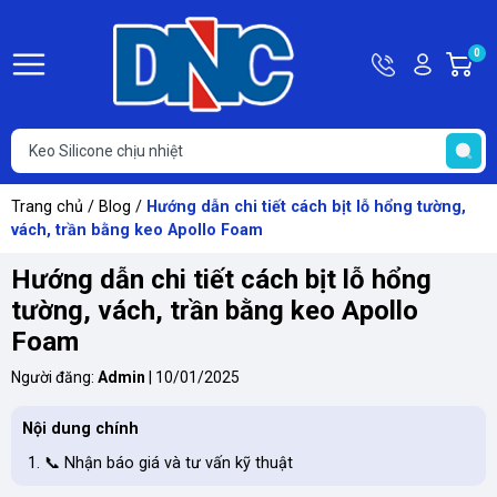
Hotline
Tài
0
G
0363
khoản
h
Hello,
T
118
Khách
t
616
Trang chủ
/
Blog
/
Hướng dẫn chi tiết cách bịt lỗ hổng tường,
vách, trần bằng keo Apollo Foam
Hướng dẫn chi tiết cách bịt lỗ hổng
tường, vách, trần bằng keo Apollo
Foam
Người đăng:
Admin
|
10/01/2025
Nội dung chính
📞 Nhận báo giá và tư vấn kỹ thuật