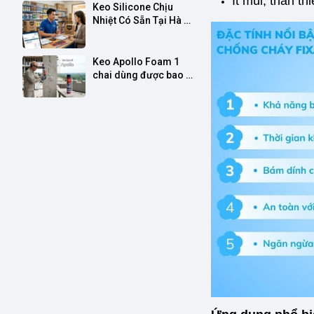
Ít mùi, thân t
Keo Silicone Chịu 
Miền Bắc
Nhiệt Có Sẵn Tại Hà 
Nội – Có VAT, Giao 
Nhanh Miền Bắc & 
Miền Trung
Keo Apollo Foam 1 
chai dùng được bao 
nhiêu mét? Cách tính 
định mức chuẩn cho 
nhà thầu