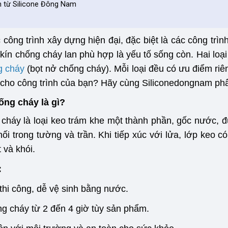
m từ Silicone Đông Nam
 công trình xây dựng hiện đại, đặc biệt là các công tr
 kín chống cháy lan phù hợp là yếu tố sống còn. Hai loại
g cháy
(bọt nở chống cháy). Mỗi loại đều có ưu điểm riên
 cho công trình của bạn? Hãy cùng Siliconedongnam phân 
ống cháy là gì?
 cháy là loại keo trám khe một thành phần, gốc nước, đ
ối trong tường và trần. Khi tiếp xúc với lửa, lớp keo c
 và khói.
:
thi công, dễ vệ sinh bằng nước.
g cháy từ 2 đến 4 giờ tùy sản phẩm.