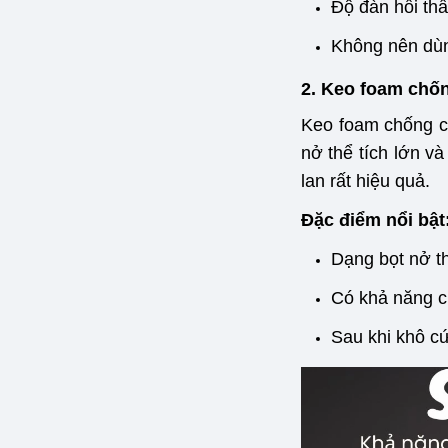
Độ đàn hồi th
Không nên dùn
2. Keo foam chốn
Keo foam chống ch
nở thể tích lớn v
lan rất hiệu quả.
Đặc điểm nổi bật
Dạng bọt nở th
Có khả năng ch
Sau khi khô cứ