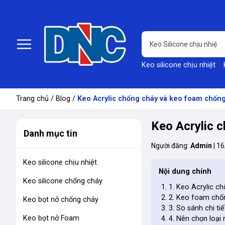
Keo silicone chịu nhiệt
Trang chủ
/
Blog
/
Keo Acrylic chống cháy và keo foam chống
Keo Acrylic c
Danh mục tin
Người đăng:
Admin
|
16
Keo silicone chịu nhiệt
Nội dung chính
Keo silicone chống cháy
1. Keo Acrylic ch
2. Keo foam chốn
Keo bọt nở chống cháy
3. So sánh chi t
Keo bọt nở Foam
4. Nên chọn loại