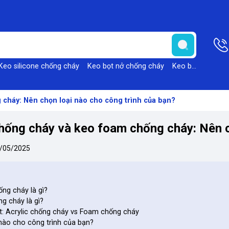
Keo silicone chống cháy
Keo bọt nở chống cháy
Keo bọt nở Foam
 cháy: Nên chọn loại nào cho công trình của bạn?
hống cháy và keo foam chống cháy: Nên c
/05/2025
ống cháy là gì?
g cháy là gì?
iết: Acrylic chống cháy vs Foam chống cháy
 nào cho công trình của bạn?