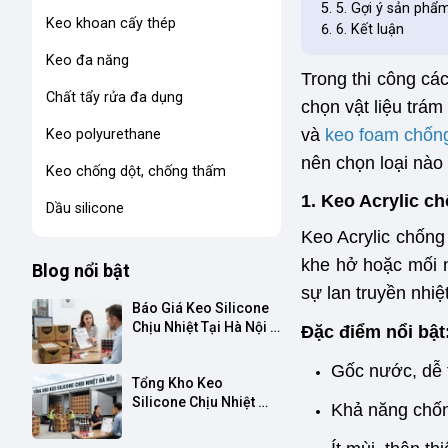
5. Gợi ý sản phẩ
Keo khoan cấy thép
6. Kết luận
Keo đa năng
Trong thi công các
Chất tẩy rửa đa dụng
chọn vật liệu trám
và
keo foam chốn
Keo polyurethane
nên chọn loại nào
Keo chống dột, chống thấm
1. Keo Acrylic ch
Dầu silicone
Keo Acrylic chống
khe hở hoặc mối n
Blog nổi bật
sự lan truyền nhiệt
Báo Giá Keo Silicone 
Chịu Nhiệt Tại Hà Nội 
Đặc điểm nổi bật
– Hàng Sẵn Kho, Có 
VAT, Giao Nhanh Miền 
Gốc nước, dễ 
Tổng Kho Keo 
Bắc
Silicone Chịu Nhiệt 
Khả năng chốn
Chính Hãng Hà Nội – 
Có VAT, Giao Nhanh 