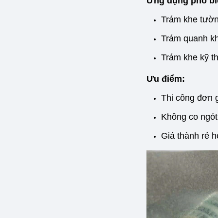
Ứng dụng phổ bi
Trám khe tường
Trám quanh kh
Trám khe kỹ th
Ưu điểm:
Thi công đơn 
Không co ngót 
Giá thành rẻ h