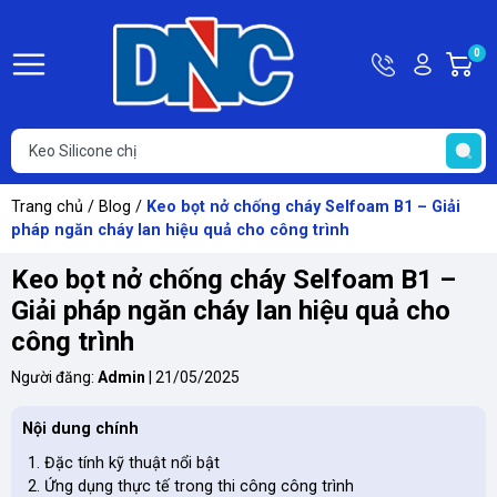
Hotline
Tài
0
G
0363
khoản
h
Hello,
T
118
Khách
t
616
Trang chủ
/
Blog
/
Keo bọt nở chống cháy Selfoam B1 – Giải
pháp ngăn cháy lan hiệu quả cho công trình
Keo bọt nở chống cháy Selfoam B1 –
Giải pháp ngăn cháy lan hiệu quả cho
công trình
Người đăng:
Admin
|
21/05/2025
Nội dung chính
Đặc tính kỹ thuật nổi bật
Ứng dụng thực tế trong thi công công trình