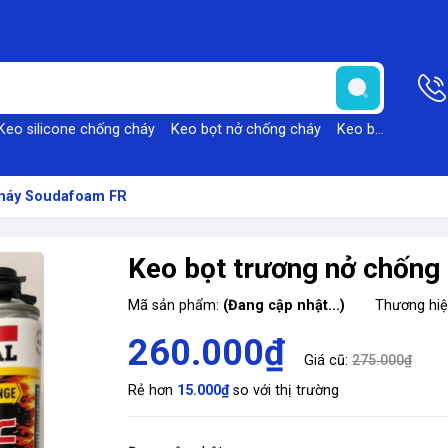
Keo silicone chống cháy
Keo bọt nở chống cháy
Keo bọt nở Foam
cháy Soudafoam FR
Keo bọt trương nở chốn
Mã sản phẩm:
(Đang cập nhật...)
Thương hi
260.000₫
Giá cũ:
275.000₫
Rẻ hơn
15.000₫
so với thị trường