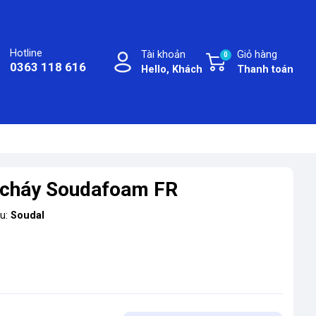
Hotline
Tài khoản
Giỏ hàng
0
0363 118 616
Hello, Khách
Thanh toán
g cháy Soudafoam FR
ệu:
Soudal