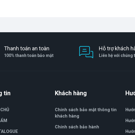
àn toàn)
i đóng rắn hoàn toàn
Thanh toán an toàn
Hỗ trợ khách h
100% thanh toán bảo mật
Liên hệ với chúng 
uật
 tin
Khách hàng
Hư
khói và khí cháy.
 CHỦ
Chính sách bảo mật thông tin
Hướ
khách hàng
HẨM
Hướn
Chính sách bảo hành
trừ lớp chống dính, PE, PP)
TALOGUE
Hướn