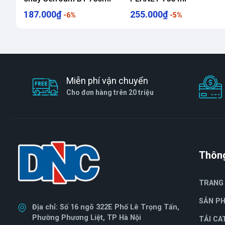
- Độ dãn nở sau khi đóng rắn: Không
187.000₫
255.000₫
-6%
-5%
- Cấu trúc bọt: >70% bọt kín, cấu trúc bọt mịn
3
- Tỷ trọng: Khoảng 27 kg/m
(sau khi đóng rắn ho
- Khả năng chịu nhiệt độ: -40°C đến +90°C sau kh
Miễn phí vận chuyển
- Màu sắc: Màu đỏ nhạt
Cho đơn hàng trên 20 triệu
- Đóng gói: Chai 750mL.
Tính chất keo foam chống cháy Soudalfoam
- Ngăn lửa đến 240 phút, xem bảng thông số kỹ th
Thông
- Bịt kín và ngăn ngừa hiệu quả sự xâm nhập của 
TRANG
- Không chứa CFC và H-CFC
SẢN P
Địa chỉ: Số 16 ngõ 322E Phố Lê Trọng Tấn,
Phường Phương Liệt, TP Hà Nội
- Bám dính tuyệt vời lên hầu hết các loại bề mặt (
TẢI CA