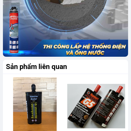
- Hiệu suất cao và nổi trội về kỹ thuật theo các
chứng nhận quốc tế
- Đặc biệt phù hợp cho việc sử dụng với các thành
tố có đường kính lớn hoặc có chiều sâu chôn sâu.
- Không có lực trương nở trong bê tông cho phép
đảm bảo các liên kết dù gần mép hoặc có khoảng
cách neo gần nhau.
Sản phẩm liên quan
- Đóng gói dạng phoi độc đáo và tương thích với
các sản phẩm Hilti HIT làm cho việc xử lý cực kỳ
dễ dàng
- Làm việc như phương pháp đặt sẵn với thép
được cấy sau.
Thông số kỹ thuật keo HILTI HIT-RE 500
- Thành phần nguyên liệu: Keo Epoxy