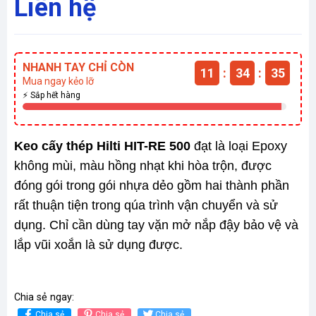
Liên hệ
NHANH TAY CHỈ CÒN
11
:
34
:
35
Mua ngay kẻo lỡ
⚡ Sắp hết hàng
Keo cấy thép Hilti HIT-RE 500
đạt là loại Epoxy
không mùi, màu hồng nhạt khi hòa trộn, được
đóng gói trong gói nhựa dẻo gồm hai thành phần
rất thuận tiện trong qúa trình vận chuyển và sử
dụng. Chỉ cần dùng tay vặn mở nắp đậy bảo vệ và
lắp vũi xoắn là sử dụng được.
Chia sẻ ngay:
Chia sẻ
Chia sẻ
Chia sẻ