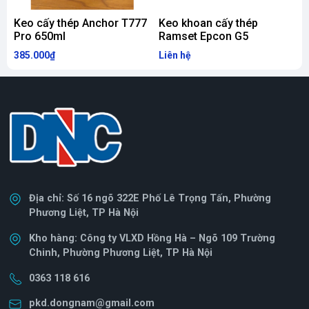
- Được kiểm định / chứng nhận cho khoan rút lõi
Keo cấy thép Anchor T777
Keo khoan cấy thép
K
bê tông: Có
Pro 650ml
Ramset Epcon G5
H
385.000₫
Liên hệ
L
- Phần mềm thiết kế Profis: Có
- Nhiệt độ vận chuyển và bảo quản: Tối đa 25 độ C
- Điều kiện vật liệu nền: Khô, ướt, ngập nước
- Keo cấy thép Hilti HIT-RE 500 đóng gói dạng
Tuýp / Gói 500 ml + 1 vòi tự trộn + 1 ống nối dài
Địa chỉ: Số 16 ngõ 322E Phố Lê Trọng Tấn, Phường
- Hãng sản xuất: Hilti Germany
Phương Liệt, TP Hà Nội
Đường
Chiều
Kho hàng: Công ty VLXD Hồng Hà – Ngõ 109 Trường
Đường
Độ dày tối
D
Chinh, Phường Phương Liệt, TP Hà Nội
kính lỗ
sâu lỗ
kính thép
thiểu “nền”
mặ
khoan
khoan
0363 118 616
cấy (mm)
liên kết (mm)
th
(mm)
(mm)
pkd.dongnam@gmail.com