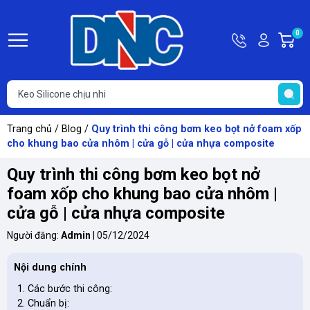
Hotline
Tài
0
G
0363
khoản
h
Hello,
T
118
Khách
t
616
Trang chủ
/
Blog
/
Quy trình thi công bơm keo bọt nở foam xốp
cho khung bao cửa nhôm | cửa gỗ | cửa nhựa composite
Quy trình thi công bơm keo bọt nở
foam xốp cho khung bao cửa nhôm |
cửa gỗ | cửa nhựa composite
Người đăng:
Admin
|
05/12/2024
Nội dung chính
Các bước thi công:
Chuẩn bị: