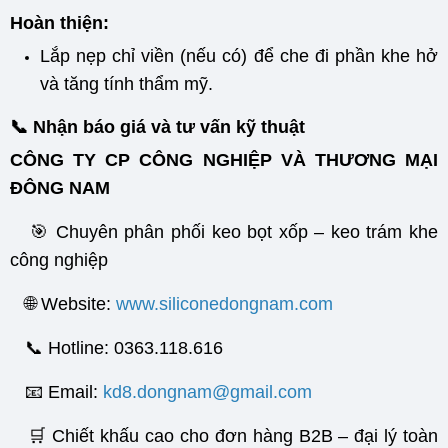
Hoàn thiện:
Lắp nẹp chỉ viền (nếu có) để che đi phần khe hở
và tăng tính thẩm mỹ.
📞 Nhận báo giá và tư vấn kỹ thuật
CÔNG TY CP CÔNG NGHIỆP VÀ THƯƠNG MẠI
ĐÔNG NAM
🎯 Chuyên phân phối keo bọt xốp – keo trám khe
công nghiệp
🌐 Website:
www.siliconedongnam.com
📞 Hotline: 0363.118.616
📧 Email:
kd8.dongnam@gmail.com
🛒 Chiết khấu cao cho đơn hàng B2B – đại lý toàn