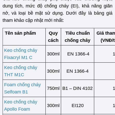
dung tích, mức độ chống cháy (EI), khả năng giãn
nở, và loại bề mặt sử dụng. Dưới đây là bảng giá
tham khảo cập nhật mới nhất:
Tên sản phẩm
Quy
Tiêu chuẩn
Giá tha
cách
chống cháy
(VNĐ/t
Keo chống cháy
300ml
EN 1366-4
Fixacryl M1 C
Keo chống cháy
300ml
EN 1366-4
THT M1C
Foam chống cháy
750ml
B1 – DIN 4102
Selfoam B1
Keo chống cháy
300ml
EI120
Apollo Foam