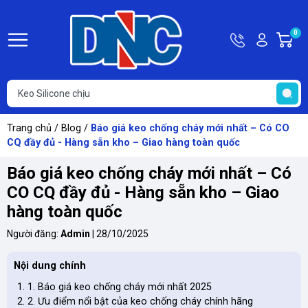
Hotline
Tài
0
G
0363
khoản
h
Hello,
T
118
Khách
t
616
Trang chủ
/
Blog
/
Báo giá keo chống cháy mới nhất – Có CO
CQ đầy đủ - Hàng sẵn kho – Giao hàng toàn quốc
Báo giá keo chống cháy mới nhất – Có
CO CQ đầy đủ - Hàng sẵn kho – Giao
hàng toàn quốc
Người đăng:
Admin
|
28/10/2025
Nội dung chính
1. Báo giá keo chống cháy mới nhất 2025
2. Ưu điểm nổi bật của keo chống cháy chính hãng