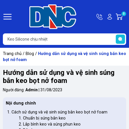
Hotline
Tài
0
G
0363
khoản
h
Hello,
T
118
Khách
t
616
Trang chủ
/
Blog
/
Hướng dẫn sử dụng và vệ sinh súng bắn keo
bọt nở foam
Hướng dẫn sử dụng và vệ sinh súng
bắn keo bọt nở foam
Người đăng:
Admin
|
31/08/2023
Nội dung chính
Cách sử dụng và vệ sinh súng bắn keo bọt nở foam
Chuẩn bị súng bắn keo
Lắp bình keo và súng phun keo