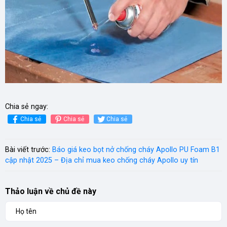
Chia sẻ ngay:
Chia sẻ
Chia sẻ
Chia sẻ
Bài viết trước:
Báo giá keo bọt nở chống cháy Apollo PU Foam B1
cập nhật 2025 – Địa chỉ mua keo chống cháy Apollo uy tín
Thảo luận về chủ đề này